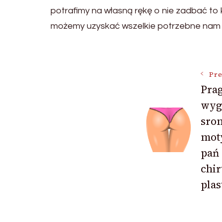
potrafimy na własną rękę o nie zadbać to 
możemy uzyskać wszelkie potrzebne nam wi
Post
Pre
Prag
Navigat
wyg
sro
mot
pań 
chi
pla