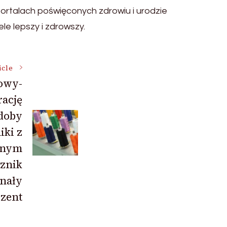
portalach poświęconych zdrowiu i urodzie
e lepszy i zdrowszy.
icle
owy-
rację
doby
iki z
snym
znik
nały
ezent