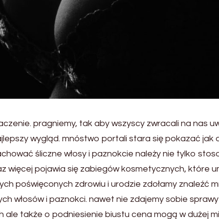
zenie. pragniemy, tak aby wszyscy zwracali na nas uw
lepszy wygląd. mnóstwo portali stara się pokazać jak 
achować śliczne włosy i paznokcie należy nie tylko sto
raz więcej pojawia się zabiegów kosmetycznych, które
wych poświęconych zdrowiu i urodzie zdołamy znaleźć m
ych włosów i paznokci. nawet nie zdajemy sobie sprawy
h ale także o podniesienie biustu cena mogą w dużej mie