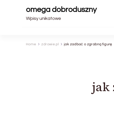
omega dobroduszny
Wpisy unikatowe
Home
zdrowie.pl
jak zadbać o zgrabną figurę
jak