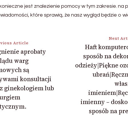
konieczne jest znalezienie pomocy w tym zakresie. na 
adomości, które sprawią, że nasz wygląd będzie o wiel
Next Art
vious Article
Haft komputer
nienie aprobaty
sposób na deko
ion
lądu warg
odzieży|Piękne oz
mowych są
ubrań|Ręczn
ywami konsultacji
wła
z ginekologiem lub
imieniem|Ręc
rurgiem
imienny – dosko
stycznym.
sposób na pr