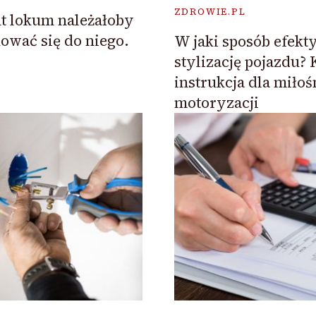
ZDROWIE.PL
t lokum należałoby
ować się do niego.
W jaki sposób efek
stylizację pojazdu
instrukcja dla miło
motoryzacji