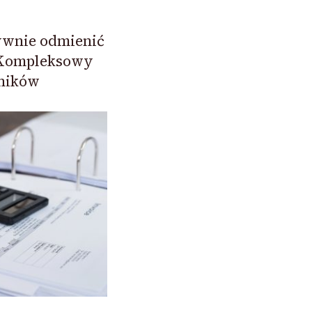
tywnie odmienić
? Kompleksowy
śników