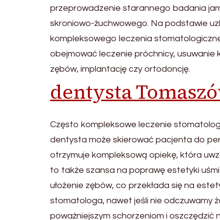
przeprowadzenie starannego badania jamy 
skroniowo-żuchwowego. Na podstawie uzbie
kompleksowego leczenia stomatologiczneg
obejmować leczenie próchnicy, usuwanie k
zębów, implantację czy ortodoncję.
dentysta Tomasz
Często kompleksowe leczenie stomatolo
dentysta może skierować pacjenta do peri
otrzymuje kompleksową opiekę, która uwzg
to także szansa na poprawę estetyki uśmie
ułożenie zębów, co przekłada się na estet
stomatologa, nawet jeśli nie odczuwamy 
poważniejszym schorzeniom i oszczędzić n