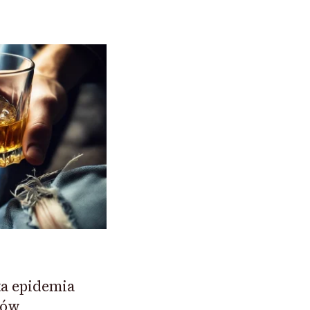
ta epidemia
sów