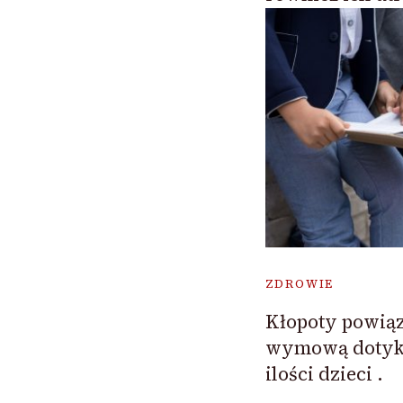
ZDROWIE
Kłopoty powią
wymową dotyka
ilości dzieci .