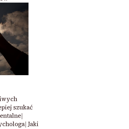
liwych
epiej szukać
entalne|
chologa| Jaki