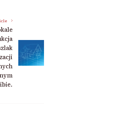
icle
okale
ukcja
szlak
zacji
nych
alnym
ibie.