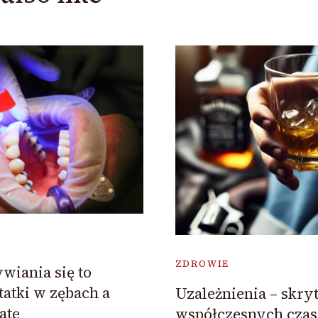
ZDROWIE
wiania się to
tatki w zębach a
Uzależnienia – skry
atę
współczesnych cza