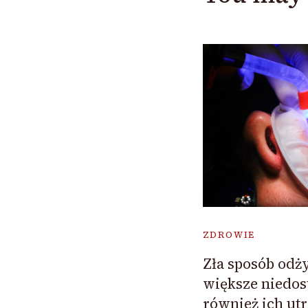
ZDROWIE
Zła sposób odży
większe niedos
również ich utr