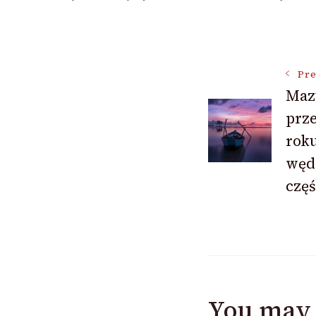
Post
Pre
Mazu
Navigat
prze
roku
węd
częś
You may 