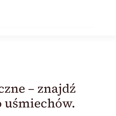
czne – znajdź
go uśmiechów.