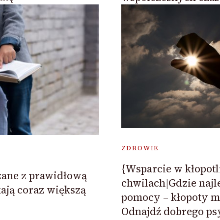
ZDROWIE
{Wsparcie w kłopot
zane z prawidłową
chwilach|Gdzie najl
ją coraz większą
pomocy – kłopoty m
Odnajdź dobrego psy