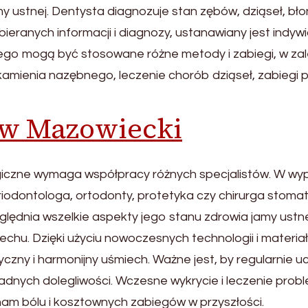
ustnej. Dentysta diagnozuje stan zębów, dziąseł, błon
ranych informacji i diagnozy, ustanawiany jest indywi
o mogą być stosowane różne metody i zabiegi, w zal
amienia nazębnego, leczenie chorób dziąseł, zabiegi p
ów Mazowiecki
giczne wymaga współpracy różnych specjalistów. W 
odontologa, ortodonty, protetyka czy chirurga stomat
lędnia wszelkie aspekty jego stanu zdrowia jamy ust
chu. Dzięki użyciu nowoczesnych technologii i materiał
yczny i harmonijny uśmiech. Ważne jest, by regularnie u
żadnych dolegliwości. Wczesne wykrycie i leczenie pr
am bólu i kosztownych zabiegów w przyszłości.