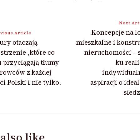
Next Art
Koncepcje na l
vious Article
ry otaczają
mieszkalne i konstr
ion
strzenie ,które co
nieruchomości – 
 przyciągają tłumy
ku reali
rowców z każdej
indywidual
ci Polski i nie tylko.
aspiracji o ide
siedz
also like